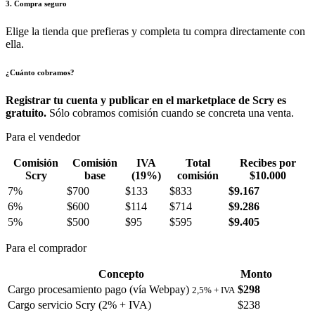
3. Compra seguro
Elige la tienda que prefieras y completa tu compra directamente con
ella.
¿Cuánto cobramos?
Registrar tu cuenta y publicar en el marketplace de Scry es
gratuito.
Sólo cobramos comisión cuando se concreta una venta.
Para el vendedor
Comisión
Comisión
IVA
Total
Recibes por
Scry
base
(19%)
comisión
$10.000
7%
$700
$133
$833
$9.167
6%
$600
$114
$714
$9.286
5%
$500
$95
$595
$9.405
Para el comprador
Concepto
Monto
Cargo procesamiento pago (vía Webpay)
$298
2,5% + IVA
Cargo servicio Scry (2% + IVA)
$238