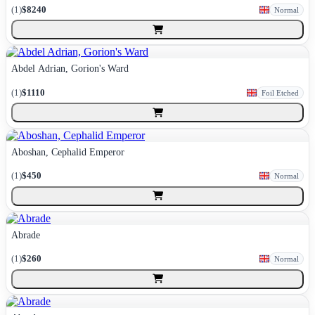
(
1
)
$8240
Normal
Abdel Adrian, Gorion's Ward
(
1
)
$1110
Foil Etched
Aboshan, Cephalid Emperor
(
1
)
$450
Normal
Abrade
(
1
)
$260
Normal