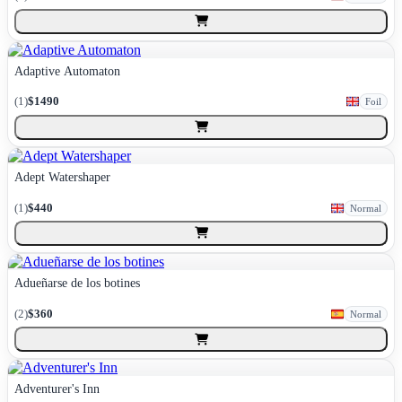
Adaptive Automaton
(
1
)
$1490
Foil
Adept Watershaper
(
1
)
$440
Normal
Adueñarse de los botines
(
2
)
$360
Normal
Adventurer's Inn