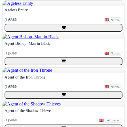
Ageless Entity
(
1
)
$360
Normal
Agent Bishop, Man in Black
(
1
)
$360
Normal
Agent of the Iron Throne
(
1
)
$960
Normal
Agent of the Shadow Thieves
(
1
)
$960
Foil Etched