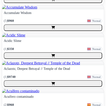
Accumulate Wisdom
(
5
)
$960
Normal
Acidic Slime
(
1
)
$350
Normal
Aclazotz, Deepest Betrayal // Temple of the Dead
(
1
)
$9740
Normal
Acuífero contaminado
(
2
)
$960
Normal