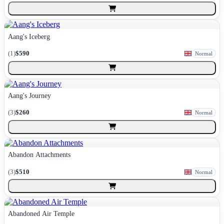
Aang's Iceberg
(
1
)
$590
Normal
Aang's Journey
(
3
)
$260
Normal
Abandon Attachments
(
3
)
$510
Normal
Abandoned Air Temple