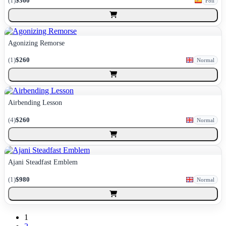
(
1
)
$360
Foil
Agonizing Remorse
(
1
)
$260
Normal
Airbending Lesson
(
4
)
$260
Normal
Ajani Steadfast Emblem
(
1
)
$980
Normal
1