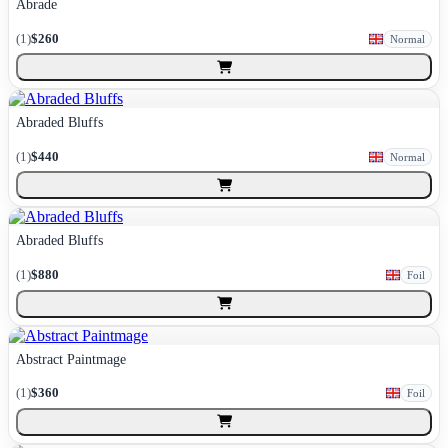
Abrade
(
1
)
$260
Normal
Abraded Bluffs
(
1
)
$440
Normal
Abraded Bluffs
(
1
)
$880
Foil
Abstract Paintmage
(
1
)
$360
Foil