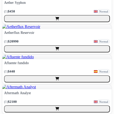
Aether Syphon
(
1
)
$450
Normal
Aetherflux Reservoir
(
1
)
$20990
Normal
Afluente fundido
(
1
)
$440
Normal
Aftermath Analyst
(
1
)
$2100
Normal