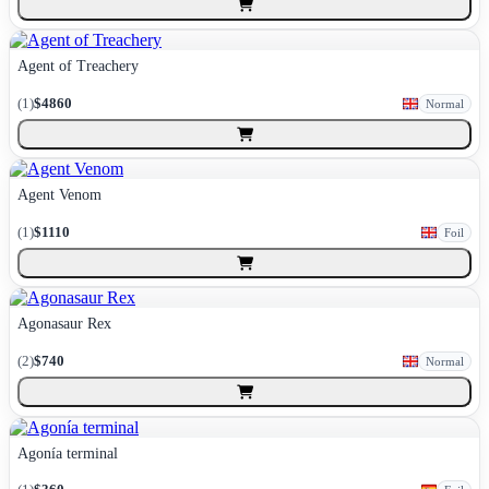
Agent of Treachery
(
1
)
$4860
Normal
Agent Venom
(
1
)
$1110
Foil
Agonasaur Rex
(
2
)
$740
Normal
Agonía terminal