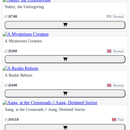
Nahiri, the Unforgiving
(
1
)
$740
PH
Normal
A Mysterious Creature
(
1
)
$260
Normal
A Realm Reborn
(
1
)
$440
Normal
Aang, at the Crossroads // Aang, Destined Savior
(
1
)
$4110
Foil