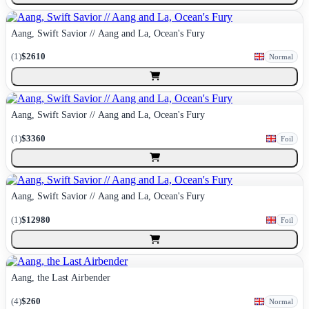
Aang, Swift Savior // Aang and La, Ocean's Fury
(
1
)
$2610
Normal
Aang, Swift Savior // Aang and La, Ocean's Fury
(
1
)
$3360
Foil
Aang, Swift Savior // Aang and La, Ocean's Fury
(
1
)
$12980
Foil
Aang, the Last Airbender
(
4
)
$260
Normal