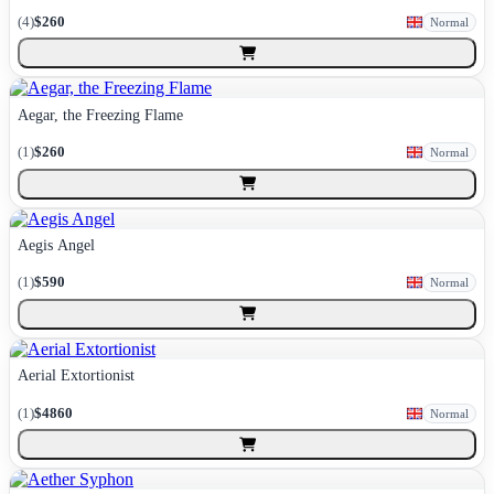
(
4
)
$260
Normal
Aegar, the Freezing Flame
(
1
)
$260
Normal
Aegis Angel
(
1
)
$590
Normal
Aerial Extortionist
(
1
)
$4860
Normal