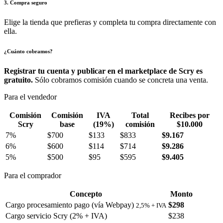
3. Compra seguro
Elige la tienda que prefieras y completa tu compra directamente con
ella.
¿Cuánto cobramos?
Registrar tu cuenta y publicar en el marketplace de Scry es
gratuito.
Sólo cobramos comisión cuando se concreta una venta.
Para el vendedor
Comisión
Comisión
IVA
Total
Recibes por
Scry
base
(19%)
comisión
$10.000
7%
$700
$133
$833
$9.167
6%
$600
$114
$714
$9.286
5%
$500
$95
$595
$9.405
Para el comprador
Concepto
Monto
Cargo procesamiento pago (vía Webpay)
$298
2,5% + IVA
Cargo servicio Scry (2% + IVA)
$238