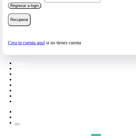
Regresar a login
Recuperar
Crea tu cuenta aquí
si no tienes cuenta
Home
Cartas
Mazos
Carpetas
Tiendas
Accesorios
Deck Builder
Wishlist
Crea tu cuenta
Iniciar sesión