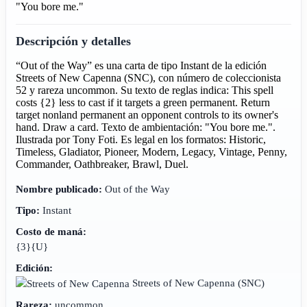
"You bore me."
Descripción y detalles
“Out of the Way” es una carta de tipo Instant de la edición
Streets of New Capenna (SNC), con número de coleccionista
52 y rareza uncommon. Su texto de reglas indica: This spell
costs {2} less to cast if it targets a green permanent. Return
target nonland permanent an opponent controls to its owner's
hand. Draw a card. Texto de ambientación: "You bore me.".
Ilustrada por Tony Foti. Es legal en los formatos: Historic,
Timeless, Gladiator, Pioneer, Modern, Legacy, Vintage, Penny,
Commander, Oathbreaker, Brawl, Duel.
Nombre publicado:
Out of the Way
Tipo:
Instant
Costo de maná:
{3}{U}
Edición:
Streets of New Capenna
(SNC)
Rareza:
uncommon