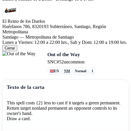
El Reino de los Duelos
Huérfanos 786, 8320193 Subterráneo, Santiago, Región
Metropolitana
Santiago — Metropolitana de Santiago
Lunes a Viernes: 12:00 a 22:00 hrs., Sab y Dom: 12:00 a 19:00 hrs.
Cerrar
Out of the Way
SNC
#52
uncommon
EN
NM
Normal
1
Texto de la carta
This spell costs {2} less to cast if it targets a green permanent.
Return target nonland permanent an opponent controls to its
owner's hand.
Draw a card.