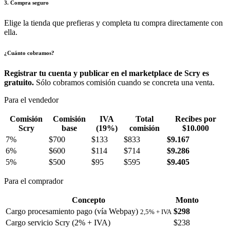
3. Compra seguro
Elige la tienda que prefieras y completa tu compra directamente con
ella.
¿Cuánto cobramos?
Registrar tu cuenta y publicar en el marketplace de Scry es
gratuito.
Sólo cobramos comisión cuando se concreta una venta.
Para el vendedor
Comisión
Comisión
IVA
Total
Recibes por
Scry
base
(19%)
comisión
$10.000
7%
$700
$133
$833
$9.167
6%
$600
$114
$714
$9.286
5%
$500
$95
$595
$9.405
Para el comprador
Concepto
Monto
Cargo procesamiento pago (vía Webpay)
$298
2,5% + IVA
Cargo servicio Scry (2% + IVA)
$238