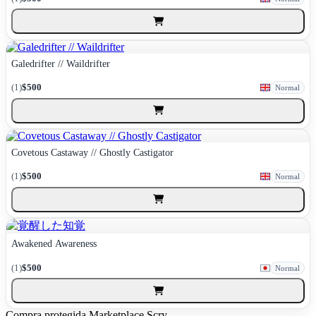
Galedrifter // Waildrifter
(1)
$500
Normal
Covetous Castaway // Ghostly Castigator
(1)
$500
Normal
Awakened Awareness
(1)
$500
Normal
Compra protegida
Marketplace Scry