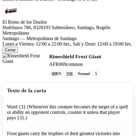
El Reino de los Duelos
Huérfanos 786, 8320193 Subterráneo, Santiago, Región
Metropolitana
Santiago — Metropolitana de Santiago
Lunes a Viernes: 12:00 a 22:00 hrs., Sab y Dom: 12:00 a 19:00 hrs.
Cerrar
Rimeshield Frost Giant
AFR
#69
common
EN
NM
Normal
5
Texto de la carta
Ward {3} (Whenever this creature becomes the target of a spell
or ability an opponent controls, counter it unless that player
pays {3}.)
Frost giants carry the trophies of their greatest victories into