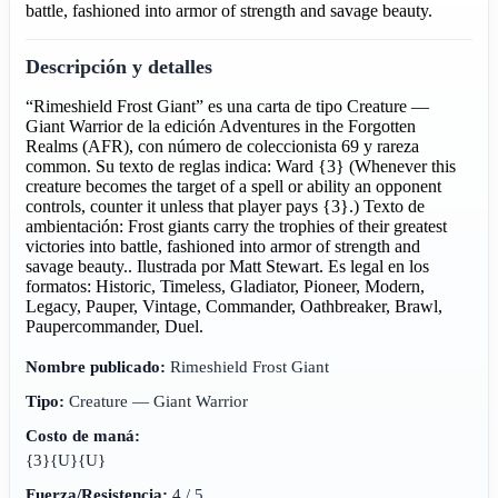
battle, fashioned into armor of strength and savage beauty.
Descripción y detalles
“Rimeshield Frost Giant” es una carta de tipo Creature —
Giant Warrior de la edición Adventures in the Forgotten
Realms (AFR), con número de coleccionista 69 y rareza
common. Su texto de reglas indica: Ward {3} (Whenever this
creature becomes the target of a spell or ability an opponent
controls, counter it unless that player pays {3}.) Texto de
ambientación: Frost giants carry the trophies of their greatest
victories into battle, fashioned into armor of strength and
savage beauty.. Ilustrada por Matt Stewart. Es legal en los
formatos: Historic, Timeless, Gladiator, Pioneer, Modern,
Legacy, Pauper, Vintage, Commander, Oathbreaker, Brawl,
Paupercommander, Duel.
Nombre publicado:
Rimeshield Frost Giant
Tipo:
Creature — Giant Warrior
Costo de maná:
{3}{U}{U}
Fuerza/Resistencia:
4 / 5