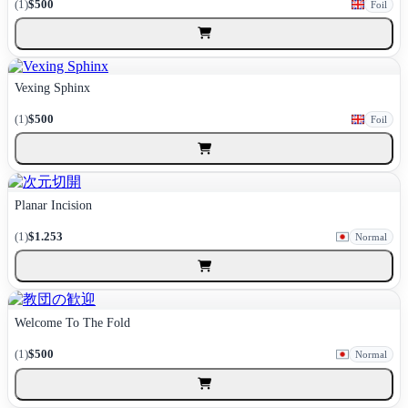
(1)
$500
Foil
Vexing Sphinx
(1)
$500
Foil
Planar Incision
(1)
$1.253
Normal
Welcome To The Fold
(1)
$500
Normal