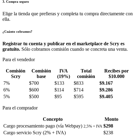
3. Compra seguro
Elige la tienda que prefieras y completa tu compra directamente con
ella.
¿Cuánto cobramos?
Registrar tu cuenta y publicar en el marketplace de Scry es
gratuito.
Sólo cobramos comisión cuando se concreta una venta.
Para el vendedor
Comisión
Comisión
IVA
Total
Recibes por
Scry
base
(19%)
comisión
$10.000
7%
$700
$133
$833
$9.167
6%
$600
$114
$714
$9.286
5%
$500
$95
$595
$9.405
Para el comprador
Concepto
Monto
Cargo procesamiento pago (vía Webpay)
$298
2,5% + IVA
Cargo servicio Scry (2% + IVA)
$238